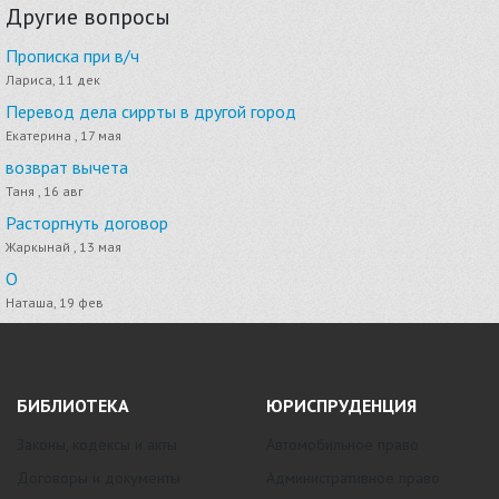
Другие вопросы
Прописка при в/ч
Лариса, 11 дек
Перевод дела сиррты в другой город
Екатерина , 17 мая
возврат вычета
Таня , 16 авг
Расторгнуть договор
Жаркынай , 13 мая
О
Наташа, 19 фев
БИБЛИОТЕКА
ЮРИСПРУДЕНЦИЯ
Законы, кодексы и акты
Автомобильное право
Договоры и документы
Административное право