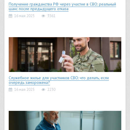
Получение гражданства РФ через участие в СВО: реальный
шанс после предыдущего отказа
16 мая 2025
3561
Служебное жилье для участников СВО: что делать, если
очередь заморожена?
16 мая 2025
2230