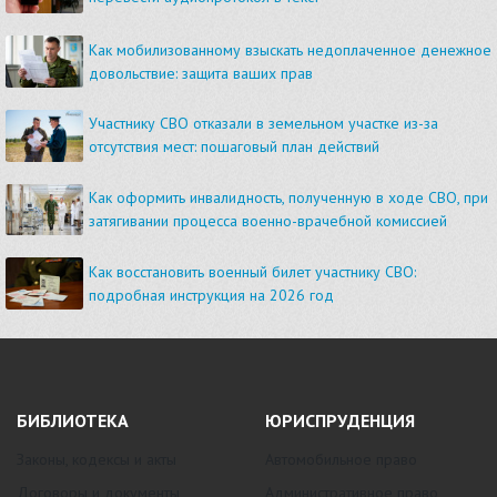
Как мобилизованному взыскать недоплаченное денежное
довольствие: защита ваших прав
Участнику СВО отказали в земельном участке из-за
отсутствия мест: пошаговый план действий
Как оформить инвалидность, полученную в ходе СВО, при
затягивании процесса военно-врачебной комиссией
Как восстановить военный билет участнику СВО:
подробная инструкция на 2026 год
БИБЛИОТЕКА
ЮРИСПРУДЕНЦИЯ
Законы, кодексы и акты
Автомобильное право
Договоры и документы
Административное право