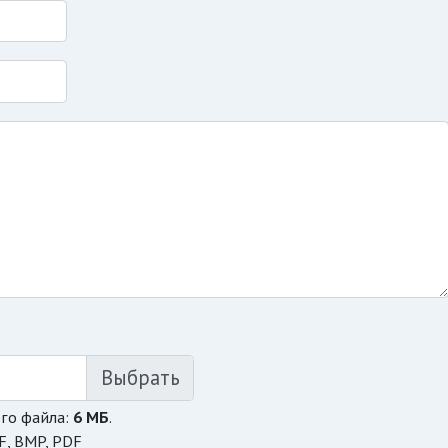
го файла:
6 МБ
.
F, BMP, PDF