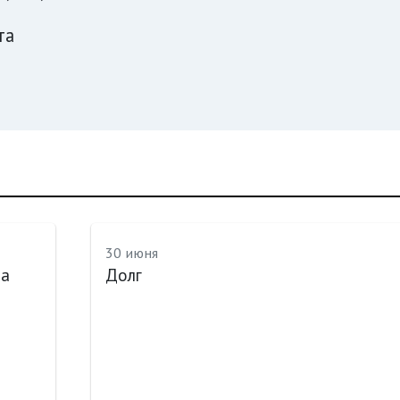
та
30 июня
на
Долг