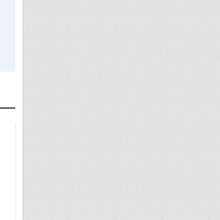
22 апреля
12.26 КоАП