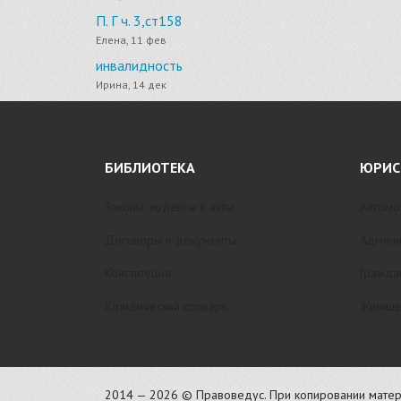
П. Г ч. 3,ст158
Елена, 11 фев
инвалидность
Ирина, 14 дек
БИБЛИОТЕКА
ЮРИС
Законы, кодексы и акты
Автомо
Договоры и документы
Админи
Конституция
Гражда
Юридический словарь
Жилищн
2014 — 2026 © Правоведус. При копировании матер