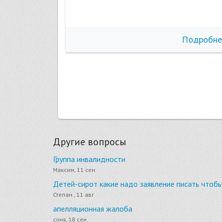
бнее
Подробне
Другие вопросы
Группа инвалидности
Максим, 11 сен
Детей-сирот какие надо заявление писать чтоб
Степан , 11 авг
апелляционная жалоба
соня, 18 сен