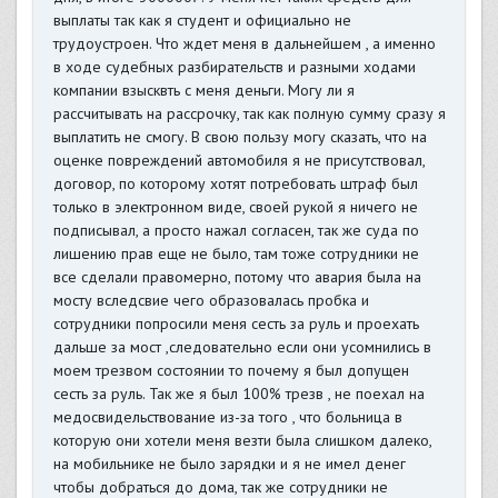
выплаты так как я студент и официально не
трудоустроен. Что ждет меня в дальнейшем , а именно
в ходе судебных разбирательств и разными ходами
компании взысквть с меня деньги. Могу ли я
рассчитывать на рассрочку, так как полную сумму сразу я
выплатить не смогу. В свою пользу могу сказать, что на
оценке повреждений автомобиля я не присутствовал,
договор, по которому хотят потребовать штраф был
только в электронном виде, своей рукой я ничего не
подписывал, а просто нажал согласен, так же суда по
лишению прав еще не было, там тоже сотрудники не
все сделали правомерно, потому что авария была на
мосту вследсвие чего образовалась пробка и
сотрудники попросили меня сесть за руль и проехать
дальше за мост ,следовательно если они усомнились в
моем трезвом состоянии то почему я был допущен
сесть за руль. Так же я был 100% трезв , не поехал на
медосвидельствование из-за того , что больница в
которую они хотели меня везти была слишком далеко,
на мобильнике не было зарядки и я не имел денег
чтобы добраться до дома, так же сотрудники не