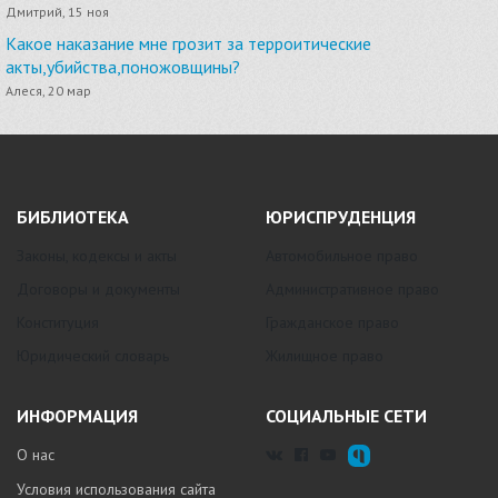
Дмитрий, 15 ноя
Какое наказание мне грозит за терроитические
акты,убийства,поножовщины?
Алеся, 20 мар
БИБЛИОТЕКА
ЮРИСПРУДЕНЦИЯ
Законы, кодексы и акты
Автомобильное право
Договоры и документы
Административное право
Конституция
Гражданское право
Юридический словарь
Жилищное право
ИНФОРМАЦИЯ
СОЦИАЛЬНЫЕ СЕТИ
О нас
Условия использования сайта