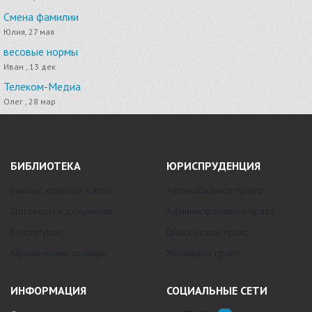
Смена фамилии
Юлия, 27 мая
весовые нормы
Иван , 13 дек
Телеком-Медиа
Олег , 28 мар
БИБЛИОТЕКА
ЮРИСПРУДЕНЦИЯ
Законы, кодексы и акты
Автомобильное право
Договоры и документы
Административное право
Конституция
Гражданское право
Юридический словарь
Жилищное право
ИНФОРМАЦИЯ
СОЦИАЛЬНЫЕ СЕТИ