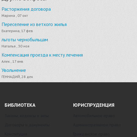
Расторжения договора
Марина , 07 окт
Переселение из ветхого жилья
Екатерина, 17 фев
льготы чернобыльцам
Наталья , 30 ноя
Компенсация проезда к месту лечения
Алек , 17 янв
Увольнение
ГЕННАДИЙ, 28 дек
БИБЛИОТЕКА
ЮРИСПРУДЕНЦИЯ
Законы, кодексы и акты
Автомобильное право
Договоры и документы
Административное право
Конституция
Гражданское право