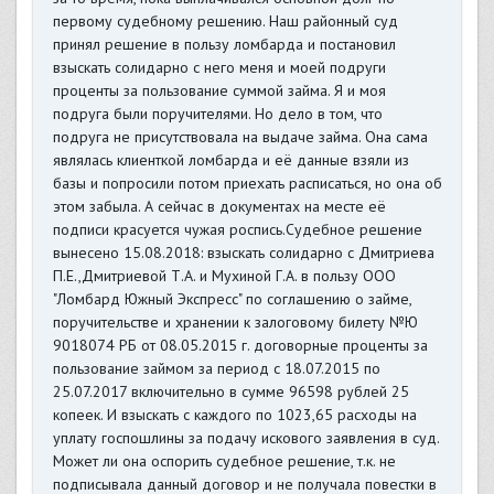
первому судебному решению. Наш районный суд
принял решение в пользу ломбарда и постановил
взыскать солидарно с него меня и моей подруги
проценты за пользование суммой займа. Я и моя
подруга были поручителями. Но дело в том, что
подруга не присутствовала на выдаче займа. Она сама
являлась клиенткой ломбарда и её данные взяли из
базы и попросили потом приехать расписаться, но она об
этом забыла. А сейчас в документах на месте её
подписи красуется чужая роспись.Судебное решение
вынесено 15.08.2018: взыскать солидарно с Дмитриева
П.Е.,Дмитриевой Т.А. и Мухиной Г.А. в пользу ООО
"Ломбард Южный Экспресс" по соглашению о займе,
поручительстве и хранении к залоговому билету №Ю
9018074 РБ от 08.05.2015 г. договорные проценты за
пользование займом за период с 18.07.2015 по
25.07.2017 включительно в сумме 96598 рублей 25
копеек. И взыскать с каждого по 1023,65 расходы на
уплату госпошлины за подачу искового заявления в суд.
Может ли она оспорить судебное решение, т.к. не
подписывала данный договор и не получала повестки в