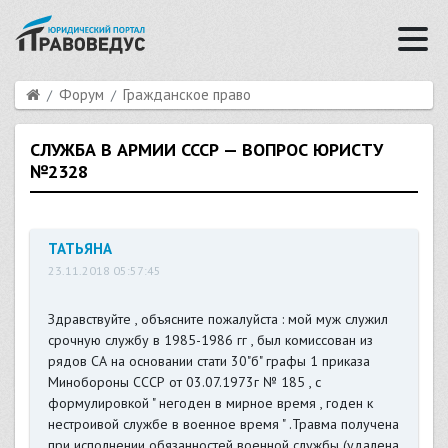
Форум
Гражданское право
СЛУЖБА В АРМИИ СССР — ВОПРОС ЮРИСТУ
№2328
ТАТЬЯНА
23.11.2018 05:57:45
Здравствуйте , объясните пожалуйста : мой муж служил
срочную службу в 1985-1986 гг , был комиссован из
рядов СА на основании стати 30"б" графы 1 приказа
Минобороны СССР от 03.07.1973г № 185 , с
формулировкой " негоден в мирное время , годен к
нестроивой службе в военное время " .Травма получена
при исполнении обязанностей военной службы (удалена