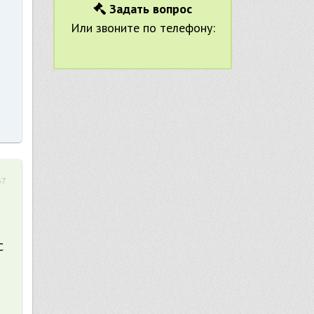
Задать вопрос
Или звоните по телефону:
37
с