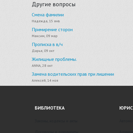
Другие вопросы
Смена фамилии
Надежда, 15 янв
Примирение сторон
Максим, 09 мар
Прописка в в/ч
Дарья, 09 окт
Жилищные проблемы.
ANNA, 28 окт
Замена водительских прав при лишении
Алексей, 14 ноя
БИБЛИОТЕКА
ЮРИС
Законы, кодексы и акты
Автомо
Договоры и документы
Админи