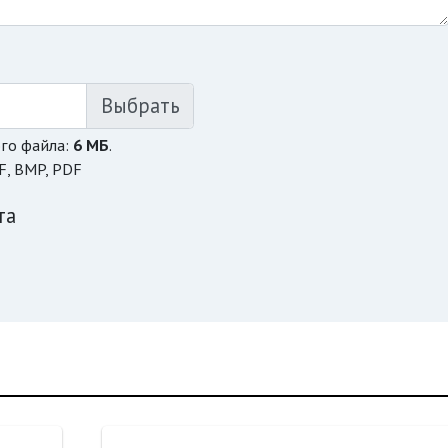
го файла:
6 МБ
.
F, BMP, PDF
та