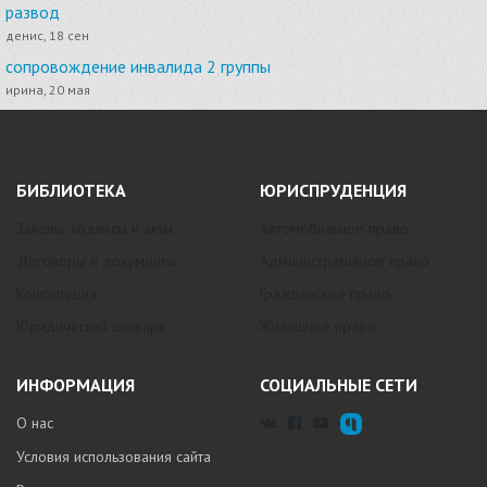
развод
денис, 18 сен
сопровождение инвалида 2 группы
ирина, 20 мая
БИБЛИОТЕКА
ЮРИСПРУДЕНЦИЯ
Законы, кодексы и акты
Автомобильное право
Договоры и документы
Административное право
Конституция
Гражданское право
Юридический словарь
Жилищное право
ИНФОРМАЦИЯ
СОЦИАЛЬНЫЕ СЕТИ
О нас
Условия использования сайта