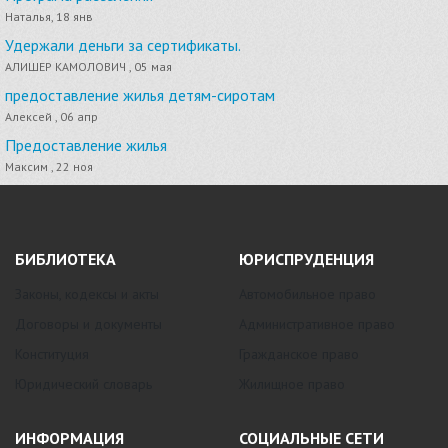
Наталья, 18 янв
Удержали деньги за сертификаты.
АЛИШЕР КАМОЛОВИЧ , 05 мая
предоставление жилья детям-сиротам
Алексей , 06 апр
Предоставление жилья
Максим , 22 ноя
БИБЛИОТЕКА
ЮРИСПРУДЕНЦИЯ
Законы, кодексы и акты
Автомобильное право
Договоры и документы
Административное право
Конституция
Гражданское право
Юридический словарь
Жилищное право
ИНФОРМАЦИЯ
СОЦИАЛЬНЫЕ СЕТИ