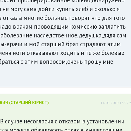
спокоит прооперированное колено,обнаружено
не могу сама дойти купить хлеб и сколько я
 отказ а многие больные говорят что для того
надо врачам проводящим комиссию заплатить
заболевание наследственное,дедушка,дядя сам
ы-врачи и мой старший брат страдают этим
меня ноги отказывают ходить и те же болевые
браться с этим вопросом,очень прошу мне
ЕВИЧ (СТАРШИЙ ЮРИСТ)
14.09.2019 13:52:
В случае несогласия с отказом в установлении
гда можете обжаловать отказ в вышестоящие