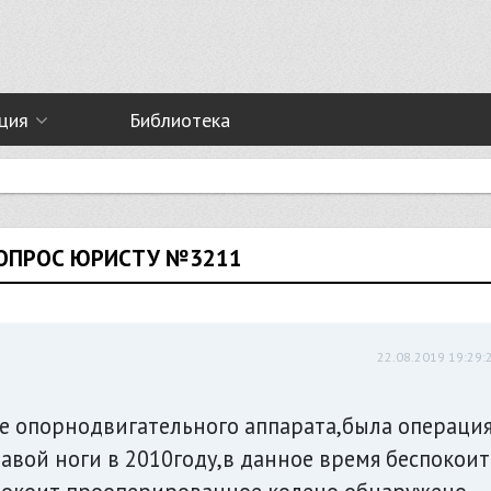
ция
Библиотека
ВОПРОС ЮРИСТУ №3211
22.08.2019 19:29:
ие опорнодвигательного аппарата,была операци
равой ноги в 2010году,в данное время беспокоит