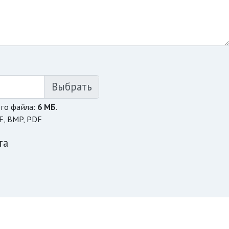
го файла:
6 МБ
.
F, BMP, PDF
та