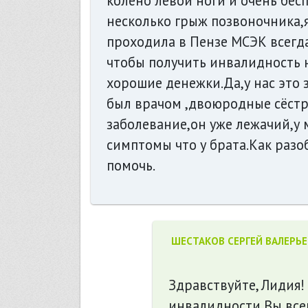
колено левой ноги и очень бе
несколько грыж позвоночника,я 
проходила в Пензе МСЭК всегда
чтобы получить инвалидность 
хорошие денежки.Да,у нас это 
был врачом ,двоюродные сёстр
заболевание,он уже лежачий,у 
симптомы что у брата.Как разо
помочь.
ШЕСТАКОВ СЕРГЕЙ ВАЛЕРЬ
Здравствуйте, Лидия! 
инвалидности Вы все