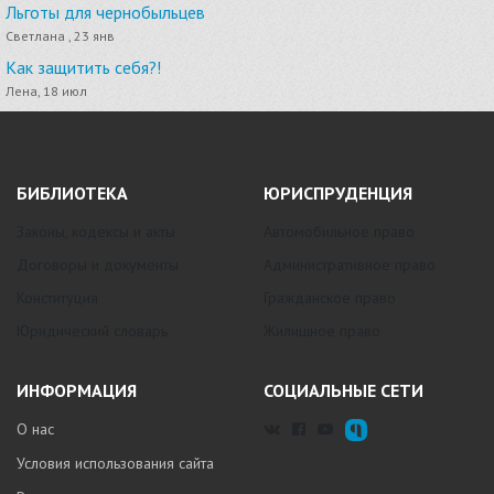
Льготы для чернобыльцев
Светлана , 23 янв
Как защитить себя?!
Лена, 18 июл
БИБЛИОТЕКА
ЮРИСПРУДЕНЦИЯ
Законы, кодексы и акты
Автомобильное право
Договоры и документы
Административное право
Конституция
Гражданское право
Юридический словарь
Жилищное право
ИНФОРМАЦИЯ
СОЦИАЛЬНЫЕ СЕТИ
О нас
Условия использования сайта