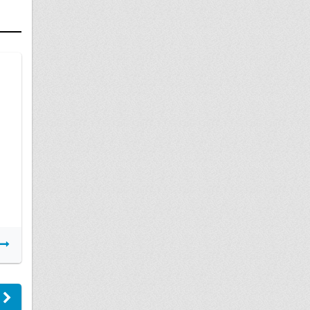
13 мая
Можно ли выехать заграницу
Подробнее