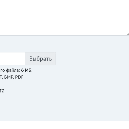
го файла:
6 МБ
.
F, BMP, PDF
та