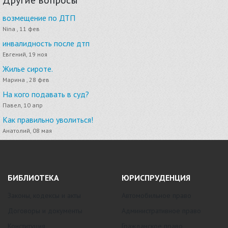
возмещение по ДТП
Nina , 11 фев
инвалидность после дтп
Евгений, 19 ноя
Жилье сироте.
Марина , 28 фев
На кого подавать в суд?
Павел, 10 апр
Как правильно уволиться!
Анатолий, 08 мая
БИБЛИОТЕКА
ЮРИСПРУДЕНЦИЯ
Законы, кодексы и акты
Автомобильное право
Договоры и документы
Административное право
Конституция
Гражданское право