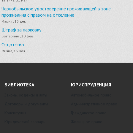
Татьяна, 31 мая
Чернобыльское удостоверение проживающей в зоне
проживания с правом на отселение
Мария , 13 дек
Штраф за парковку
Екатерине , 20 фев
Отцотство
Мичил, 13 мая
БИБЛИОТЕКА
ЮРИСПРУДЕНЦИЯ
Законы, кодексы и акты
Автомобильное право
Договоры и документы
Административное право
Конституция
Гражданское право
Юридический словарь
Жилищное право