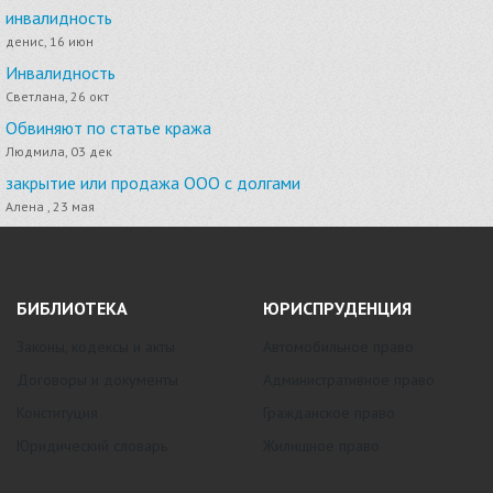
инвалидность
денис, 16 июн
Инвалидность
Светлана, 26 окт
Обвиняют по статье кража
Людмила, 03 дек
закрытие или продажа ООО с долгами
Алена , 23 мая
БИБЛИОТЕКА
ЮРИСПРУДЕНЦИЯ
Законы, кодексы и акты
Автомобильное право
Договоры и документы
Административное право
Конституция
Гражданское право
Юридический словарь
Жилищное право