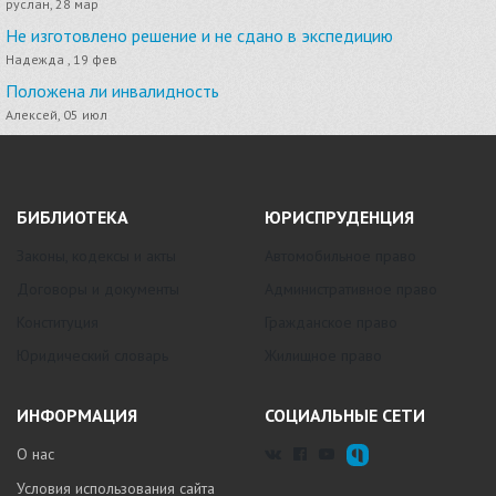
руслан, 28 мар
Не изготовлено решение и не сдано в экспедицию
Надежда , 19 фев
Положена ли инвалидность
Алексей, 05 июл
БИБЛИОТЕКА
ЮРИСПРУДЕНЦИЯ
Законы, кодексы и акты
Автомобильное право
Договоры и документы
Административное право
Конституция
Гражданское право
Юридический словарь
Жилищное право
ИНФОРМАЦИЯ
СОЦИАЛЬНЫЕ СЕТИ
О нас
Условия использования сайта