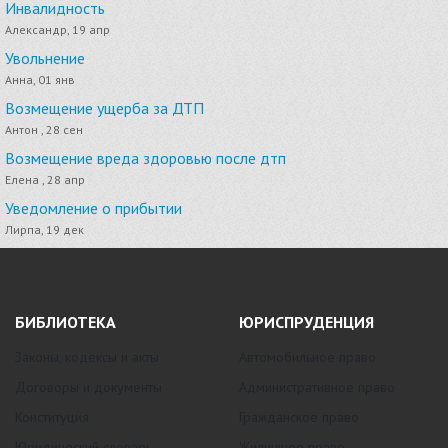
Инвалидность
Александр, 19 апр
Увольнение
Анна, 01 янв
Возмещение ущерба за ДТП
Антон , 28 сен
Возмещение вреда здоровью после дтп
Елена , 28 апр
Уведомление о прибытии
Лирпа, 19 дек
БИБЛИОТЕКА
ЮРИСПРУДЕНЦИЯ
Законы, кодексы и акты
Автомобильное право
Договоры и документы
Административное право
Конституция
Гражданское право
Юридический словарь
Жилищное право