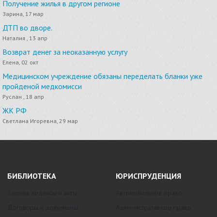
Получение жилья в другом регионе
Зарина, 17 мар
ДТП во дворе.
Наталия , 13 апр
Возврат денег за неоказанную услугу
Елена, 02 окт
Медицинском учреждение обязаны переделать бланки уже
пройденой медкомисси
Руслан , 18 апр
ЖК РФ
Светлана Игоревна, 29 мар
БИБЛИОТЕКА
ЮРИСПРУДЕНЦИЯ
Законы, кодексы и акты
Автомобильное право
Договоры и документы
Административное право