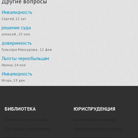
Другие вопросы
Инвалидность
Сергей, 12 окт
решение суда
алексей , 25 ноя
доверинность
Гульсира Мансурова , 12 фев
Льготы чернобыльцам
Ирина, 14 ноя
Инвалидность
Игорь, 19 дек
БИБЛИОТЕКА
ЮРИСПРУДЕНЦИЯ
Законы, кодексы и акты
Автомобильное право
Договоры и документы
Административное право
Конституция
Гражданское право