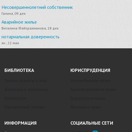
Несовершеннолетний собственник
Галина, 09 дек
Аварийное жилье
Виталина Файзрахманова, 18 дек
нотариальная доверенность
ян , 22 мая
БИБЛИОТЕКА
ЮРИСПРУДЕНЦИЯ
Законы, кодексы и акты
Автомобильное право
Договоры и документы
Административное право
Конституция
Гражданское право
Юридический словарь
Жилищное право
ИНФОРМАЦИЯ
СОЦИАЛЬНЫЕ СЕТИ