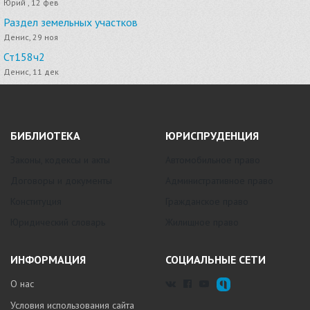
Юрий , 12 фев
Раздел земельных участков
Денис, 29 ноя
Ст158ч2
Денис, 11 дек
БИБЛИОТЕКА
ЮРИСПРУДЕНЦИЯ
Законы, кодексы и акты
Автомобильное право
Договоры и документы
Административное право
Конституция
Гражданское право
Юридический словарь
Жилищное право
ИНФОРМАЦИЯ
СОЦИАЛЬНЫЕ СЕТИ
О нас
Условия использования сайта