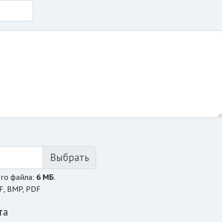
го файла:
6 МБ
.
F, BMP, PDF
та