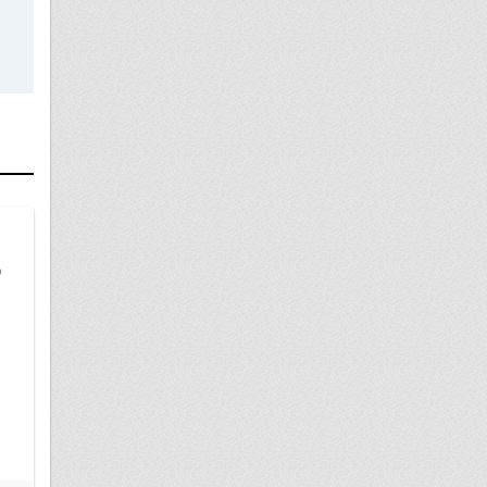
30 марта
о
Приватизация