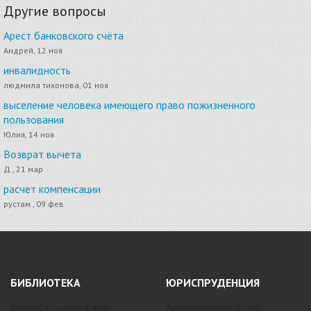
Другие вопросы
Арест банковского счёта
Андрей, 12 ноя
инвалидность
людмила тихонова, 01 ноя
выселение человека имеющего право пожизненного
пользования
Юлия, 14 ноя
Возврат вычета
Д , 21 мар
расчет компенсации
рустам , 09 фев
БИБЛИОТЕКА
ЮРИСПРУДЕНЦИЯ
Законы, кодексы и акты
Автомобильное право