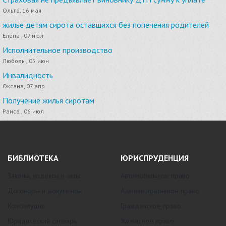
Ольга, 16 мая
жилье детям сирота оставшихся без попечения родителей
Елена , 07 июл
Исполнительное производство
Любовь , 05 июн
Инвалидность
Оксана, 07 апр
Получение жилья сиротам
Раиса , 06 июл
БИБЛИОТЕКА
ЮРИСПРУДЕНЦИЯ
Законы, кодексы и акты
Автомобильное право
Договоры и документы
Административное право
Конституция
Гражданское право
Юридический словарь
Жилищное право