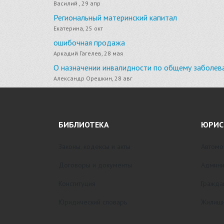
Василий , 29 апр
Региональный материнский капитал
Екатерина, 25 окт
ошибочная продажа
Аркадий Гагелев, 28 мая
О назначении инвалидности по общему заболев
Александр Орешкин, 28 авг
БИБЛИОТЕКА
ЮРИС
Законы, кодексы и акты
Автомо
Договоры и документы
Админи
Конституция
Гражда
Юридический словарь
Жилищн