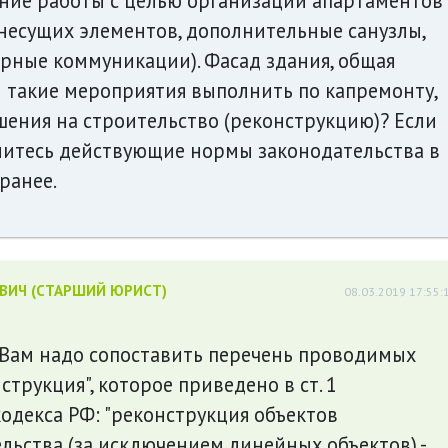
ние работы с целью организации апартаментов
несущих элементов, дополнительные санузлы,
рные коммуникации). Фасад здания, общая
и такие мероприятия выполнить по капремонту,
шения на строительство (реконструкцию)? Если
литесь действующие нормы законодательства в
ранее.
ЕВИЧ (СТАРШИЙ ЮРИСТ)
08.03.2019 17:55:
 Вам надо сопоставить перечень проводимых
трукция", которое приведено в ст. 1
одекса РФ: "реконструкция объектов
льства (за исключением линейных объектов) -