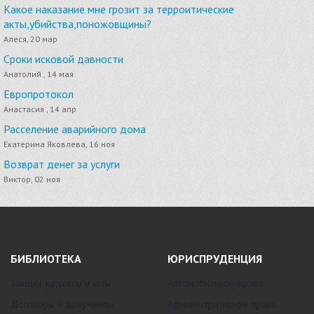
Какое наказание мне грозит за терроитические
акты,убийства,поножовщины?
Алеся, 20 мар
Сроки исковой давности
Анатолий , 14 мая
Европротокол
Анастасия , 14 апр
Расселение аварийного дома
Екатерина Яковлева, 16 ноя
Возврат денег за услуги
Виктор, 02 ноя
БИБЛИОТЕКА
ЮРИСПРУДЕНЦИЯ
Законы, кодексы и акты
Автомобильное право
Договоры и документы
Административное право