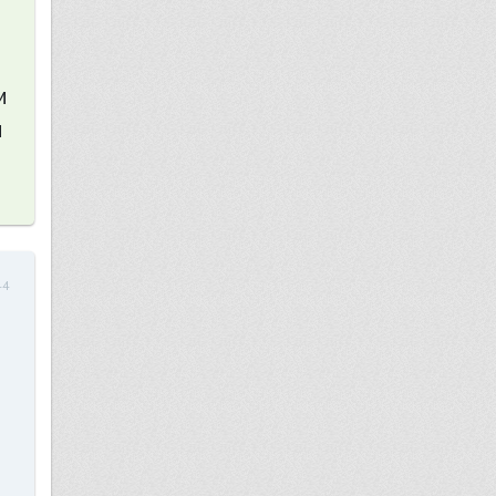
м
и
44