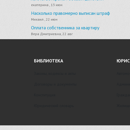
екатерина , 13 июн
Насколько правомерно выписан штраф
Михаил , 22 июн
Оплата собственника за квартиру
Вера Дмитриевна, 22 авг
БИБЛИОТЕКА
ЮРИС
Законы, кодексы и акты
Автомо
Договоры и документы
Админи
Конституция
Гражда
Юридический словарь
Жилищн