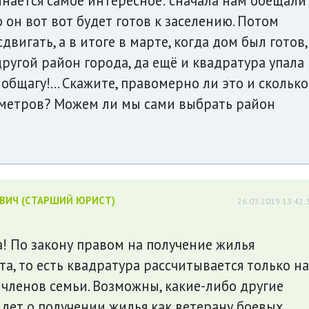
инается самое интересное: сначала нам обещали
 он вот вот будет готов к заселению. Потом
вигать, а в итоге в марте, когда дом был готов,
ругой район города, да ещё и квадратура упала
бщагу!... Скажите, правомерно ли это и сколько
.метров? Можем ли мы сами выбрать район
ЕВИЧ (СТАРШИЙ ЮРИСТ)
26.03.2019 13:42:
! По закону правом на получение жилья
та, то есть квадратура рассчитывается только на
а членов семьи. Возможны, какие-либо другие
идет о получении жилья как ветерану боевых