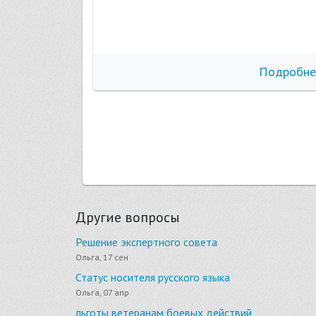
бнее
Подробне
Другие вопросы
Решение экспертного совета
Ольга, 17 сен
Статус носителя русского языка
Ольга, 07 апр
льготы ветеранам боевых действий