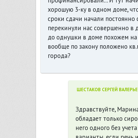
профинансировали... И тут нач
хорошую 3-ку в одном доме, что
сроки сдачи начали постоянно сд
перекинули нас совершенно в д
до однушки в доме похожем на о
вообще по закону положено кв
города?
ШЕСТАКОВ СЕРГЕЙ ВАЛЕРЬ
Здравствуйте, Марина
обладает только сиро
него одного без учет
варианты, если речь 