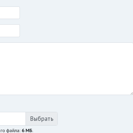
го файла:
6 МБ
.