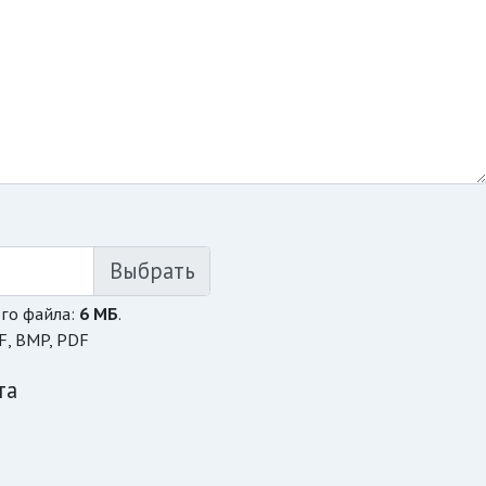
го файла:
6 МБ
.
F, BMP, PDF
та