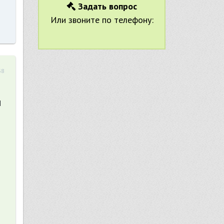
Задать вопрос
Или звоните по телефону:
38
н