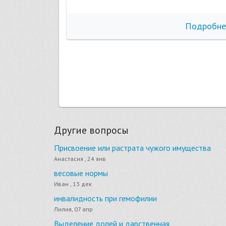
бнее
Подробне
Другие вопросы
Присвоение или растрата чужого имущества
Анастасия , 24 янв
весовые нормы
Иван , 13 дек
инвалидность при гемофилии
Лилия, 07 апр
Выделение долей и дарственная