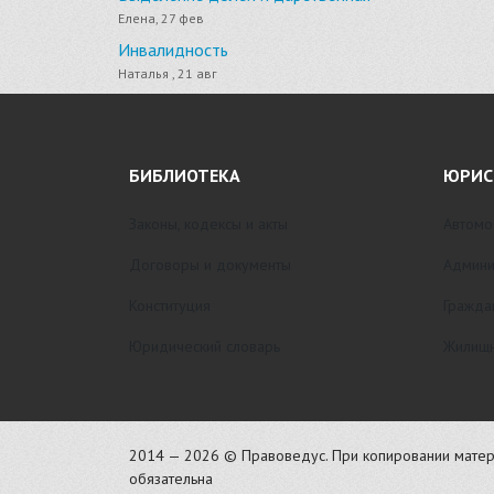
Елена, 27 фев
Инвалидность
Наталья , 21 авг
БИБЛИОТЕКА
ЮРИС
Законы, кодексы и акты
Автомо
Договоры и документы
Админи
Конституция
Гражда
Юридический словарь
Жилищн
2014 — 2026 © Правоведус. При копировании матер
обязательна