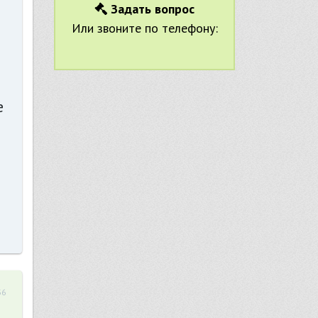
Задать вопрос
Или звоните по телефону:
е
36