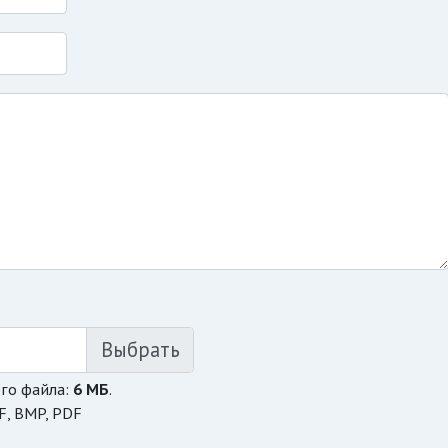
го файла:
6 МБ
.
F, BMP, PDF