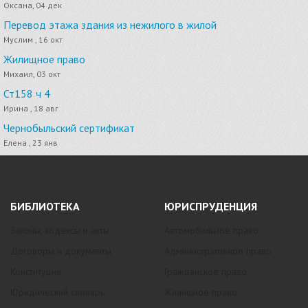
Оксана, 04 дек
Перевод этажа здания из нежилого в жилой
Муслим , 16 окт
Жилищное право
Михаил, 03 окт
Ст158 ч 4
Ирина , 18 авг
Чернобыльский сертификат
Елена , 23 янв
БИБЛИОТЕКА
ЮРИСПРУДЕНЦИЯ
Законы, кодексы и акты
Автомобильное право
Договоры и документы
Административное право
Конституция
Гражданское право
Юридический словарь
Жилищное право