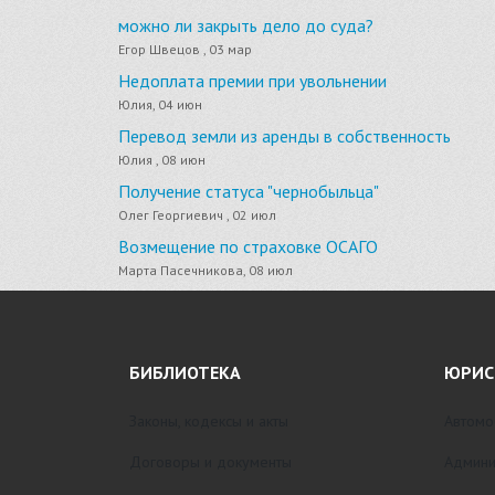
можно ли закрыть дело до суда?
Егор Швецов , 03 мар
Недоплата премии при увольнении
Юлия, 04 июн
Перевод земли из аренды в собственность
Юлия , 08 июн
Получение статуса "чернобыльца"
Олег Георгиевич , 02 июл
Возмещение по страховке ОСАГО
Марта Пасечникова, 08 июл
БИБЛИОТЕКА
ЮРИС
Законы, кодексы и акты
Автомо
Договоры и документы
Админи