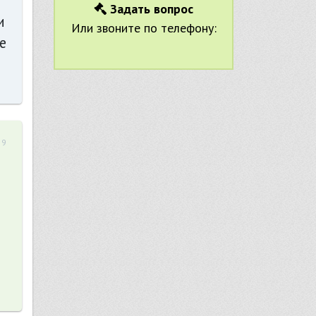
Задать вопрос
и
Или звоните по телефону:
е
59