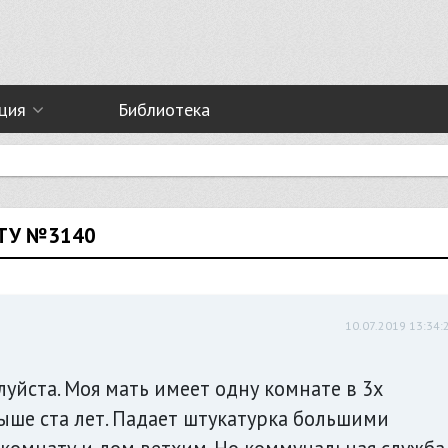
ция
Библиотека
СТУ №3140
10.07.2019 13:34:
йста. Моя мать имеет одну комнате в 3х
ыше ста лет. Падает штукатурка большими