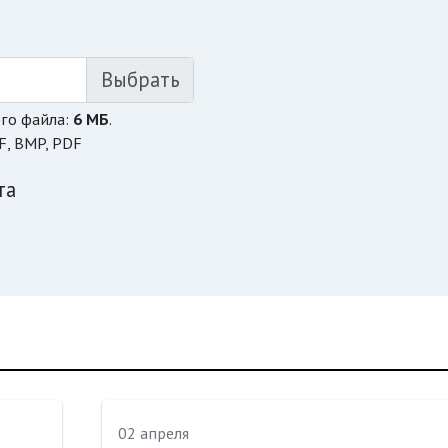
го файла:
6 МБ
.
F, BMP, PDF
та
02 апреля