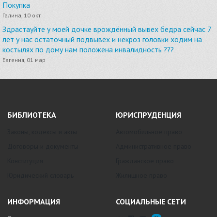
Покупка
Галина, 10 окт
Здрастауйте у моей дочке врождённый вывех бедра сейчас 7
лет у нас остаточный подвывех и некроз головки ходим на
костылях по дому нам положена инвалидность ???
Евгения, 01 мар
БИБЛИОТЕКА
ЮРИСПРУДЕНЦИЯ
Законы, кодексы и акты
Автомобильное право
Договоры и документы
Административное право
Конституция
Гражданское право
Юридический словарь
Жилищное право
ИНФОРМАЦИЯ
СОЦИАЛЬНЫЕ СЕТИ