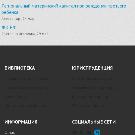
Региональный материнский капитал при рождении третьего
ребенка
Александр , 24 мар
ЖК РФ
Светлана Игоревна, 29 мар
БИБЛИОТЕКА
ЮРИСПРУДЕНЦИЯ
Законы, кодексы и акты
Автомобильное право
Договоры и документы
Административное право
Конституция
Гражданское право
Юридический словарь
Жилищное право
ИНФОРМАЦИЯ
СОЦИАЛЬНЫЕ СЕТИ
О нас