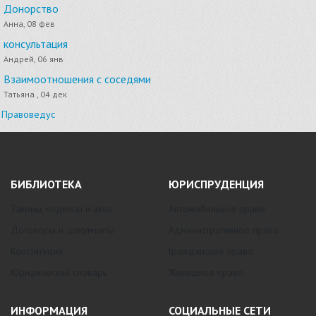
Донорство
Анна, 08 фев
консультация
Андрей, 06 янв
Взаимоотношения с соседями
Татьяна , 04 дек
Правоведус
БИБЛИОТЕКА
ЮРИСПРУДЕНЦИЯ
Законы, кодексы и акты
Автомобильное право
Договоры и документы
Административное право
Конституция
Гражданское право
Юридический словарь
Жилищное право
ИНФОРМАЦИЯ
СОЦИАЛЬНЫЕ СЕТИ