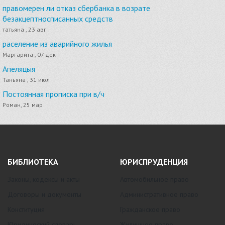
правомерен ли отказ сбербанка в возрате
безакцептносписанных средств
татьяна , 23 авг
раселение из аварийного жилья
Маргарита , 07 дек
Апеляцыя
Таньяна , 31 июл
Постоянная прописка при в/ч
Роман, 25 мар
БИБЛИОТЕКА
ЮРИСПРУДЕНЦИЯ
Законы, кодексы и акты
Автомобильное право
Договоры и документы
Административное право
Конституция
Гражданское право
Юридический словарь
Жилищное право