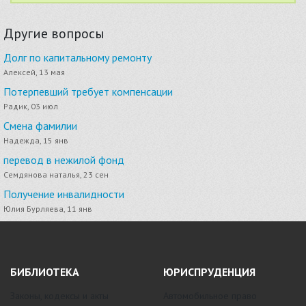
Другие вопросы
Долг по капитальному ремонту
Алексей, 13 мая
Потерпевший требует компенсации
Радик, 03 июл
Смена фамилии
Надежда, 15 янв
перевод в нежилой фонд
Семдянова наталья, 23 сен
Получение инвалидности
Юлия Бурляева, 11 янв
БИБЛИОТЕКА
ЮРИСПРУДЕНЦИЯ
Законы, кодексы и акты
Автомобильное право