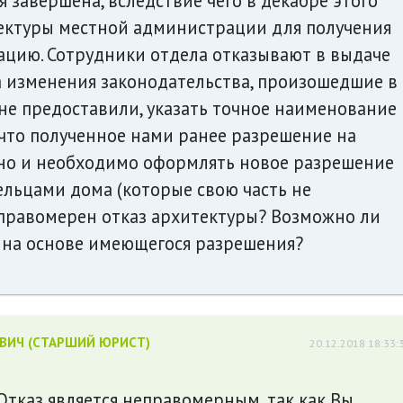
 завершена, вследствие чего в декабре этого
тектуры местной администрации для получения
ацию. Сотрудники отдела отказывают в выдаче
а изменения законодательства, произошедшие в
 не предоставили, указать точное наименование
, что полученное нами ранее разрешение на
но и необходимо оформлять новое разрешение
ельцами дома (которые свою часть не
 правомерен отказ архитектуры? Возможно ли
 на основе имеющегося разрешения?
ЕВИЧ (СТАРШИЙ ЮРИСТ)
20.12.2018 18:33:
 Отказ является неправомерным, так как Вы