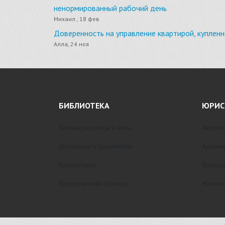
ненормированный рабочий день
Михаил , 18 фев
Доверенность на управление квартирой, куплен
Алла, 24 ноя
БИБЛИОТЕКА
ЮРИС
Законы, кодексы и акты
Автомо
Договоры и документы
Админи
Конституция
Гражда
Юридический словарь
Жилищн