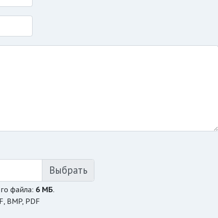
го файла:
6 МБ
.
F, BMP, PDF