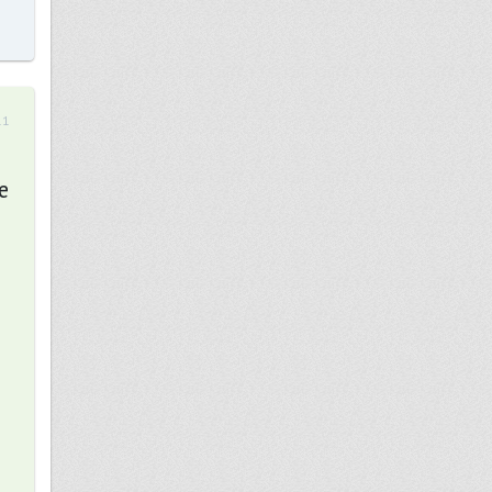
11
е
и