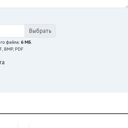
го файла:
6 МБ
.
F, BMP, PDF
та