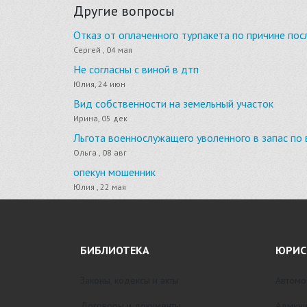
Другие вопросы
Отказ от оплаченного турпакета по причине по
Сергей , 04 мая
Не согласны с виной в дтп
Юлия, 24 июн
Вид собственности на земельный участок
Ирина, 05 дек
Льгота военнослужащего уволенного в запас по 
Ольга , 08 авг
опекун мошенник
Юлия , 22 мая
БИБЛИОТЕКА
ЮРИС
Законы, кодексы и акты
Автомо
Договоры и документы
Админи