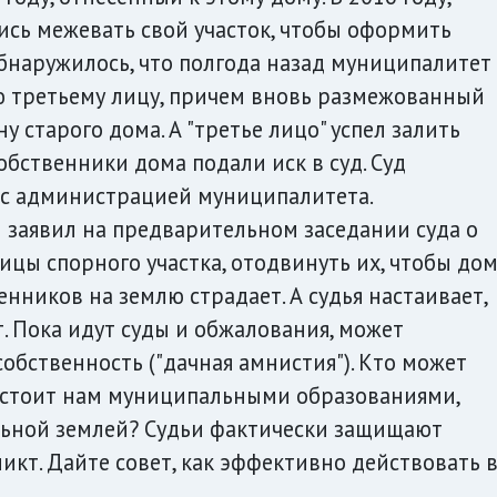
ись межевать свой участок, чтобы оформить
обнаружилось, что полгода назад муниципалитет
ю третьему лицу, причем вновь размежованный
у старого дома. А "третье лицо" успел залить
обственники дома подали иск в суд. Суд
с администрацией муниципалитета.
заявил на предварительном заседании суда о
цы спорного участка, отодвинуть их, чтобы до
енников на землю страдает. А судья настаивает,
т. Пока идут суды и обжалования, может
обственность ("дачная амнистия"). Кто может
 стоит нам муниципальными образованиями,
ной землей? Судьи фактически защищают
ликт. Дайте совет, как эффективно действовать 