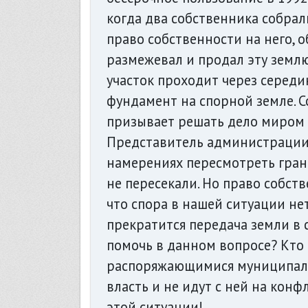
когда два собственника собрал
право собственности на него, 
размежевал и продал эту земл
участок проходит через середин
фундамент на спорной земле. С
призывает решать дело миром 
Представитель администрации 
намерениях пересмотреть грани
не пересекали. Но право собств
что спора в нашей ситуации не
прекратится передача земли в с
помочь в данном вопросе? Кто
распоряжающимися муниципаль
власть и не идут с ней на конф
этой ситуации!