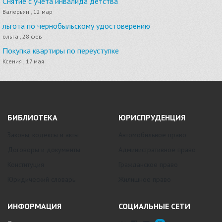
Снятие с учета инвалида детства
Валерьян , 12 мар
льгота по чернобыльскому удостоверению
ольга , 28 фев
Покупка квартиры по переуступке
Ксения , 17 мая
БИБЛИОТЕКА
ЮРИСПРУДЕНЦИЯ
Законы, кодексы и акты
Автомобильное право
Договоры и документы
Административное право
Конституция
Гражданское право
Юридический словарь
Жилищное право
ИНФОРМАЦИЯ
СОЦИАЛЬНЫЕ СЕТИ