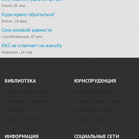
Елена, 05 апр
Куда нужно обратиться?
Елена , 28 фев
Срок исковой давности
Сергей Шевцов, 07 дек
ККС не отвечает на жалобу
Надежда , 16 мар
БИБЛИОТЕКА
ЮРИСПРУДЕНЦИЯ
Законы, кодексы и акты
Автомобильное право
Договоры и документы
Административное право
Конституция
Гражданское право
Юридический словарь
Жилищное право
ИНФОРМАЦИЯ
СОЦИАЛЬНЫЕ СЕТИ