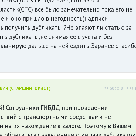
 банка(больше года назад отозвали
ластик(СТС) все было замечательно пока его не
е и оно пришло в негодность(надписи
ь получить дубликаты ?Не впаяют ли статью за
ь дубликаты,не снимая ее с учета и без
ланирую дальше на ней ездить!Заранее спасиб
ЕВИЧ (СТАРШИЙ ЮРИСТ)
23.08.2018 16:35:
ий! Сотрудники ГИБДД при проведении
ствий с транспортными средствами не
 на их нахождение в залоге. Поэтому в Вашем
м обратиться с заявлением о выдаче дубликатов