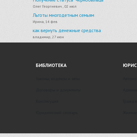
Олег Георгиевич , 02 июл
Льготы многодетным семьям
Ирина, 14 фев
как вернуть денежные средства
владимир, 27 июн
БИБЛИОТЕКА
ЮРИС
Законы, кодексы и акты
Автомо
Договоры и документы
Админи
Конституция
Гражда
Юридический словарь
Жилищн