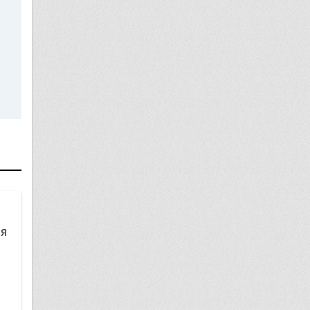
17 марта
ия
Дтп