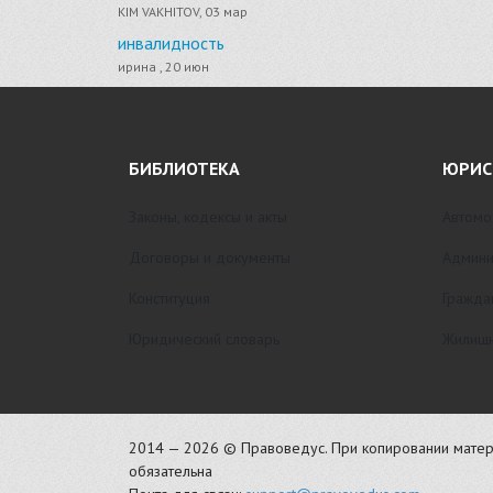
KIM VAKHITOV, 03 мар
инвалидность
ирина , 20 июн
БИБЛИОТЕКА
ЮРИС
Законы, кодексы и акты
Автомо
Договоры и документы
Админи
Конституция
Гражда
Юридический словарь
Жилищн
2014 — 2026 © Правоведус. При копировании матер
обязательна