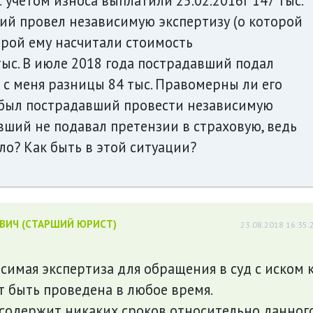
 учетом износа выплатили 25.02.2016г 147 тыс.
ший провел независимую экспертизу (о которой
орой ему насчитали стоимость
ыс. В июле 2018 года пострадавший подал
 с меня разницы 84 тыс. Правомерны ли его
н был пострадавший провести независимую
вший не подавал претензии в страховую, ведь
ло? Как быть в этой ситуации?
ЕВИЧ (СТАРШИЙ ЮРИСТ)
23.08.2018 16:35:
симая экспертиза для обращения в суд с иском 
 быть проведена в любое время.
 содержит никаких сроков относительно данног