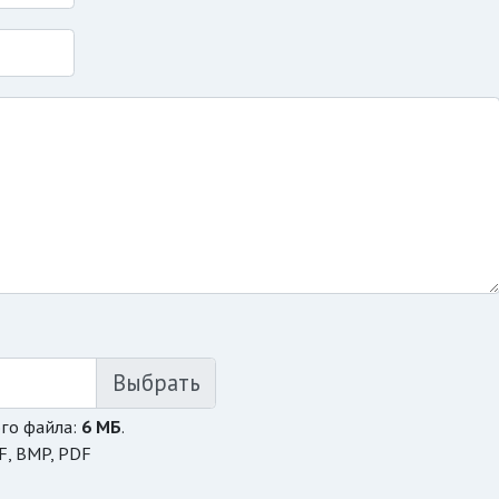
го файла:
6 МБ
.
F, BMP, PDF