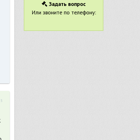
Задать вопрос
Или звоните по телефону:
25
к
о