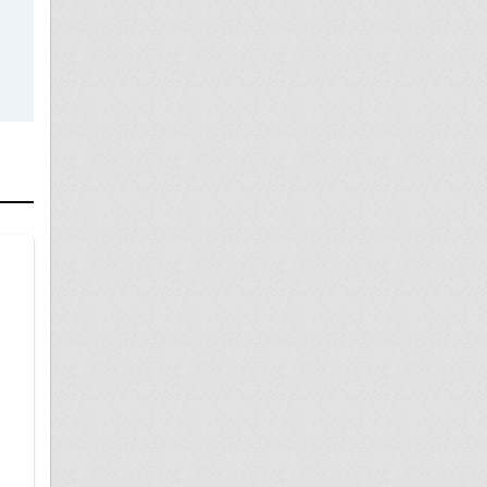
17 июня
обжалование решения верховного суда
республики Коми