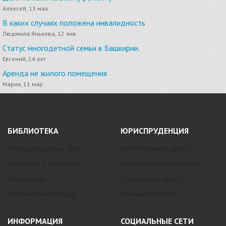
Алексей, 13 мая
В каких случаях положена инвалидность
Людмила Янькова, 12 янв
Статус многодетной семьи в Башкирии.
Евгений, 24 окт
Аренда не жилого помещения
Мария, 11 мар
БИБЛИОТЕКА
ЮРИСПРУДЕНЦИЯ
Законы, кодексы и акты
Автомобильное право
Договоры и документы
Административное право
Конституция
Гражданское право
Юридический словарь
Жилищное право
ИНФОРМАЦИЯ
СОЦИАЛЬНЫЕ СЕТИ