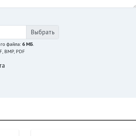
го файла:
6 МБ
.
F, BMP, PDF
та