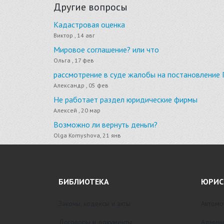
Другие вопросы
Кадастровая оценка
Виктор , 14 авг
Мировое соглашение? или что
Ольга , 17 фев
рассмотрение в суде жалобы на постановление 
Александр , 05 фев
Не работает раздел юридические фирмы
Алексей , 20 мар
Возможно ли вернуть деньги?
Olga Komyshova, 21 янв
БИБЛИОТЕКА
ЮРИС
Законы, кодексы и акты
Автомо
Договоры и документы
Админи