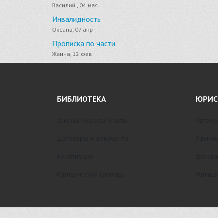
Василий , 04 мая
Инвалидность
Оксана, 07 апр
Прописка по части
Жанна, 12 фев
БИБЛИОТЕКА
ЮРИС
Законы, кодексы и акты
Автомо
Договоры и документы
Админи
Конституция
Гражда
Юридический словарь
Жилищн