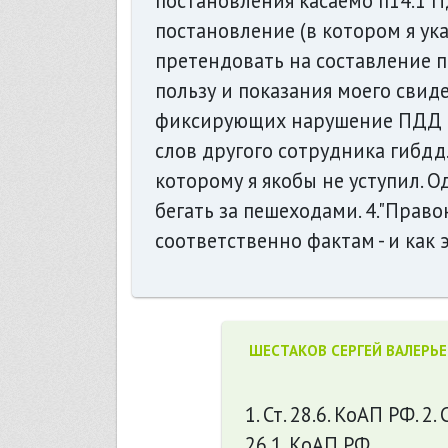
постановления касаемо п14.1 П
постановление (в котором я указа
претендовать на составление п
пользу и показания моего свиде
фиксирующих нарушение ПДД (к
слов другого сотрудника гибдд. 
которому я якобы не уступил. О
бегать за пешеходами. 4."Пра
соответственно фактам - и как 
ШЕСТАКОВ СЕРГЕЙ ВАЛЕРЬ
1. Ст. 28.6. КоАП РФ. 2. 
26.1. КоАП РФ