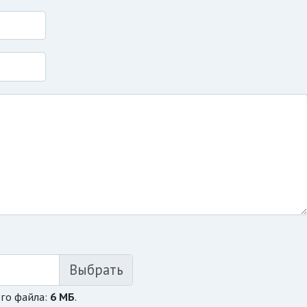
го файла:
6 МБ
.