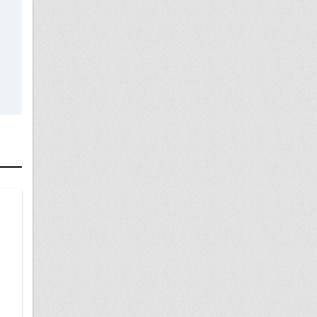
13 сентября
Могу ли я оказаться виновным