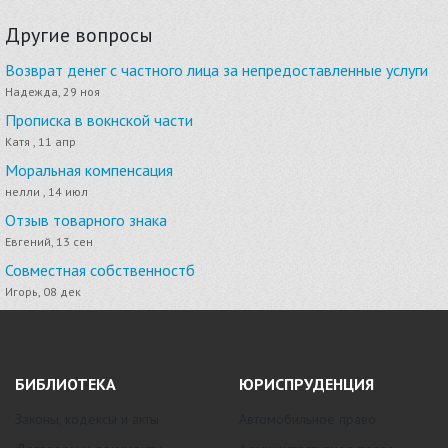
Другие вопросы
Возврат денег с частного лица за непредоставленные услуги
Надежда, 29 ноя
Прописка в вокнской части
Катя , 11 апр
Моральная компенсация
нелли , 14 июл
Отзыв товарного знака
Евгений, 13 сен
Совместная собственностб
Игорь, 08 дек
БИБЛИОТЕКА
ЮРИСПРУДЕНЦИЯ
Законы, кодексы и акты
Автомобильное право