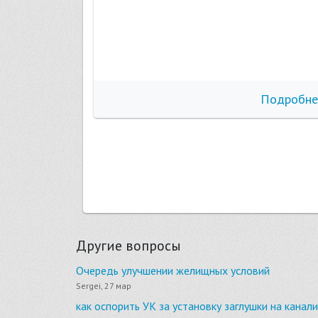
бнее
Подробне
Другие вопросы
Очередь улучшении желищных условий
Sergei, 27 мар
как оспорить УК за установку заглушки на канал