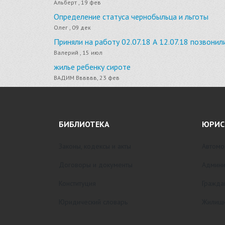
Альберт , 19 фев
Определение статуса чернобыльца и льготы
Олег , 09 дек
Приняли на работу 02.07.18 А 12.07.18 позвонил
Валерий , 15 июл
жилье ребенку сироте
ВАДИМ Вввввв, 23 фев
БИБЛИОТЕКА
ЮРИС
Законы, кодексы и акты
Автомо
Договоры и документы
Админи
Конституция
Гражда
Юридический словарь
Жилищн